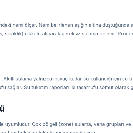
ndeki nemi ölçer. Nem belirlenen eşiğin altına düştüğünde s
 sıcaklık) dikkate alınarak gereksiz sulama önlenir. Program
Akıllı sulama yalnızca ihtiyaç kadar su kullandığı için su tü
ufu sağlar. Su tüketim raporları ile tasarrufu somut olarak
mü
e uyumludur. Çok bölgeli (zone) sulama, vana grupları ve 
dan tüm bölgeleri tek ekrandan yönetirsiniz.