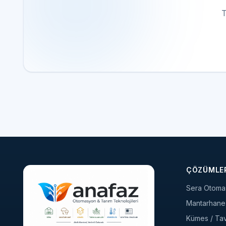
T
ÇÖZÜMLE
Sera Otoma
Mantarhane 
Kümes / Tavu