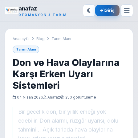
anafaz
Giriş
OTOMASYON & TARIM
Anasayfa
Blog
Tarım Alanı
Tarım Alanı
Don ve Hava Olaylarına
Karşı Erken Uyarı
Sistemleri
04 Nisan 2026
Anafaz
250 görüntüleme
Bir gecelik don, bir yıllık emeği yok
edebilir. Don alarmı, rüzgâr uyarısı, dolu
tahmini... Açık tarlada hava olaylarına