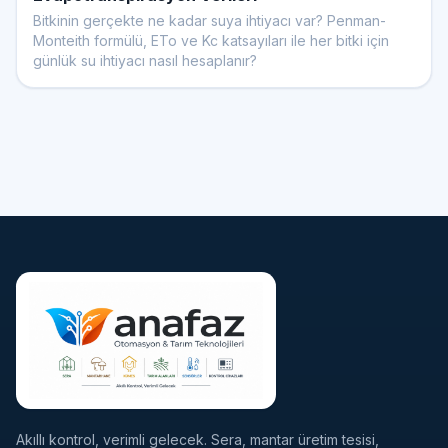
Bitkinin gerçekte ne kadar suya ihtiyacı var? Penman-
Monteith formülü, ETo ve Kc katsayıları ile her bitki için
günlük su ihtiyacı nasıl hesaplanır?
Akıllı kontrol, verimli gelecek. Sera, mantar üretim tesisi,