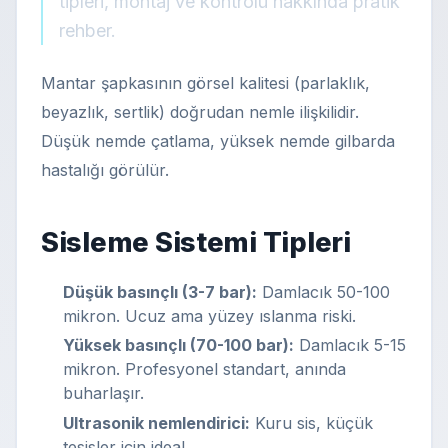
tipleri, montaj ve kontrolü hakkında pratik
rehber.
Mantar şapkasının görsel kalitesi (parlaklık,
beyazlık, sertlik) doğrudan nemle ilişkilidir.
Düşük nemde çatlama, yüksek nemde gilbarda
hastalığı görülür.
Sisleme Sistemi Tipleri
Düşük basınçlı (3-7 bar):
Damlacık 50-100
mikron. Ucuz ama yüzey ıslanma riski.
Yüksek basınçlı (70-100 bar):
Damlacık 5-15
mikron. Profesyonel standart, anında
buharlaşır.
Ultrasonik nemlendirici:
Kuru sis, küçük
tesisler için ideal.