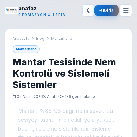
anafaz
Giriş
OTOMASYON & TARIM
Anasayfa
Blog
Mantarhane
Mantarhane
Mantar Tesisinde Nem
Kontrolü ve Sislemeli
Sistemler
06 Nisan 2026
Anafaz
186 görüntüleme
Mantar; %85-95 bağıl nemi sever. Bu
seviyeyi tutmanın en etkili yolu yüksek
basınçlı sisleme sistemleridir. Sisleme