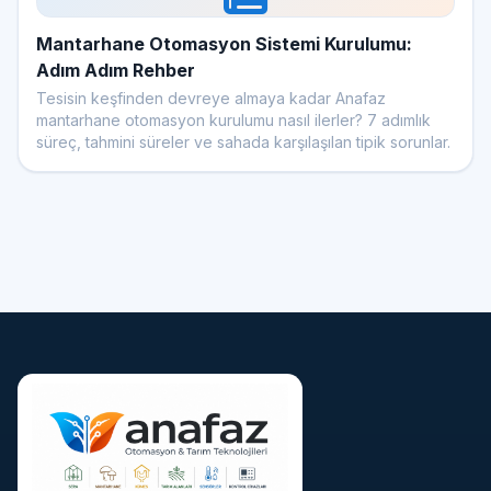
Mantarhane Otomasyon Sistemi Kurulumu:
Adım Adım Rehber
Tesisin keşfinden devreye almaya kadar Anafaz
mantarhane otomasyon kurulumu nasıl ilerler? 7 adımlık
süreç, tahmini süreler ve sahada karşılaşılan tipik sorunlar.