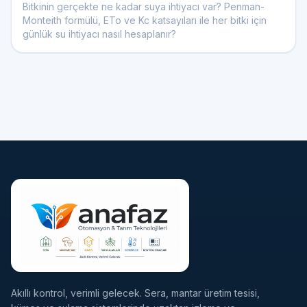
Bitkinin gerçekte ne kadar suya ihtiyacı var? Penman-
Monteith formülü, ETo ve Kc katsayıları ile her bitki için
günlük su ihtiyacı nasıl hesaplanır?
Akıllı kontrol, verimli gelecek. Sera, mantar üretim tesisi,