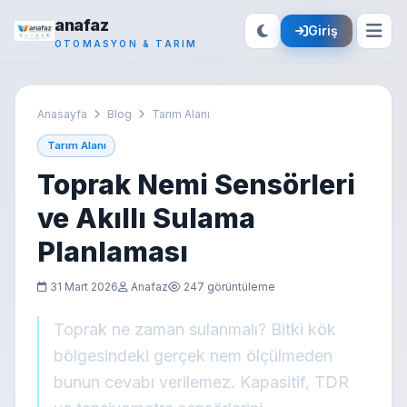
anafaz
Giriş
OTOMASYON & TARIM
Anasayfa
Blog
Tarım Alanı
Tarım Alanı
Toprak Nemi Sensörleri
ve Akıllı Sulama
Planlaması
31 Mart 2026
Anafaz
247 görüntüleme
Toprak ne zaman sulanmalı? Bitki kök
bölgesindeki gerçek nem ölçülmeden
bunun cevabı verilemez. Kapasitif, TDR