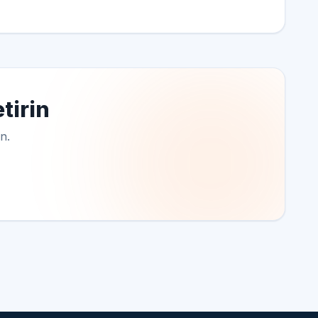
tirin
n.