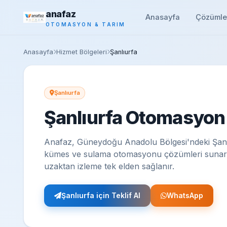
anafaz
Anasayfa
Çözümle
OTOMASYON & TARIM
Anasayfa
Hizmet Bölgeleri
Şanlıurfa
Şanlıurfa
Şanlıurfa Otomasyon v
Anafaz, Güneydoğu Anadolu Bölgesi'ndeki Şanlıu
kümes ve sulama otomasyonu çözümleri sunar. Ş
uzaktan izleme tek elden sağlanır.
Şanlıurfa için Teklif Al
WhatsApp