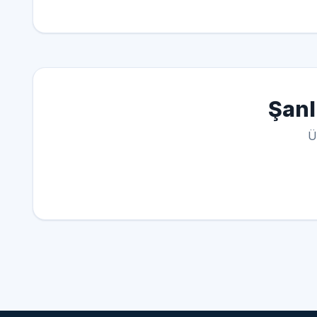
Şanl
Ü