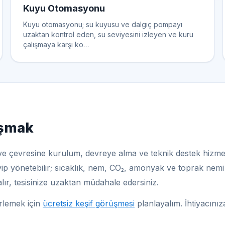
Kuyu Otomasyonu
Kuyu otomasyonu; su kuyusu ve dalgıç pompayı
uzaktan kontrol eden, su seviyesini izleyen ve kuru
çalışmaya karşı ko…
ışmak
ve çevresine kurulum, devreye alma ve teknik destek hizm
yip yönetebilir; sıcaklık, nem, CO₂, amonyak ve toprak nemi ve
r, tesisinize uzaktan müdahale edersiniz.
rlemek için
ücretsiz keşif görüşmesi
planlayalım. İhtiyacınız