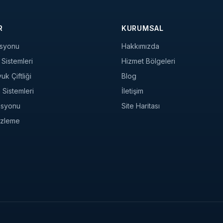
R
KURUMSAL
syonu
Hakkımızda
Sistemleri
Hizmet Bölgeleri
k Çiftliği
Blog
a Sistemleri
İletişim
asyonu
Site Haritası
 İzleme
.