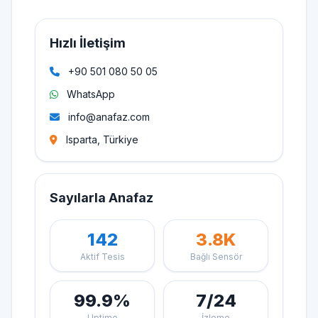
Hızlı İletişim
+90 501 080 50 05
WhatsApp
info@anafaz.com
Isparta, Türkiye
Sayılarla Anafaz
142
3.8K
Aktif Tesis
Bağlı Sensör
99.9%
7/24
Uptime
İzleme