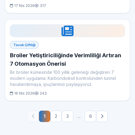
17 Nis 2026
317
Tavuk Çiftliği
Broiler Yetiştiriciliğinde Verimliliği Artıran
7 Otomasyon Önerisi
Bir broiler kümesinde 100 yıllık geleneği değiştiren 7
modern uygulama. Karbondioksit kontrolünden tunnel
havalandırmaya, ipuçlarımızı paylaşıyoruz.
16 Nis 2026
243
1
2
3
…
6