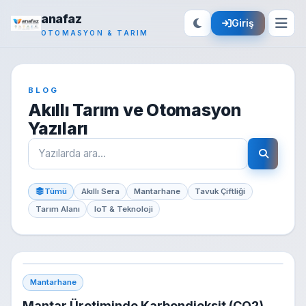
anafaz
Giriş
OTOMASYON & TARIM
BLOG
Akıllı Tarım ve Otomasyon
Yazıları
Tümü
Akıllı Sera
Mantarhane
Tavuk Çiftliği
Tarım Alanı
IoT & Teknoloji
Mantarhane
Mantar Üretiminde Karbondioksit (CO2)