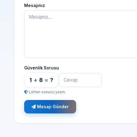
Mesajınız
Güvenlik Sorusu
1
+
8
=
?
Lütfen sonucu yazın.
Mesajı Gönder