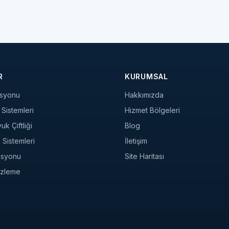
R
KURUMSAL
syonu
Hakkımızda
Sistemleri
Hizmet Bölgeleri
k Çiftliği
Blog
a Sistemleri
İletişim
asyonu
Site Haritası
 İzleme