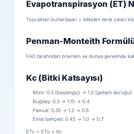
Evapotranspirasyon (ET) N
Topraktan buharlaşan + bitkiden terle çıkan to
Penman-Monteith Formül
FAO tarafından önerilen ve dünya genelinde kabu
Kc (Bitki Katsayısı)
Mısır: 0.3 (başlangıç) → 1.2 (gelişim doruğu
Buğday: 0.3 → 1.15 → 0.4
Pamuk: 0.35 → 1.2 → 0.6
Elma bahçesi: 0.45 → 1.0 → 0.7
ETc = ETo × Kc