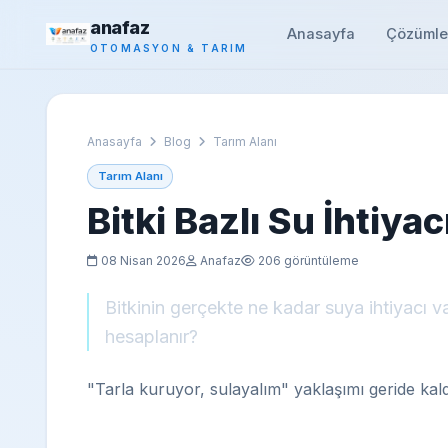
anafaz
Anasayfa
Çözümle
OTOMASYON & TARIM
Anasayfa
Blog
Tarım Alanı
Tarım Alanı
Bitki Bazlı Su İhtiy
08 Nisan 2026
Anafaz
206 görüntüleme
Bitkinin gerçekte ne kadar suya ihtiyacı va
hesaplanır?
"Tarla kuruyor, sulayalım" yaklaşımı geride kaldı