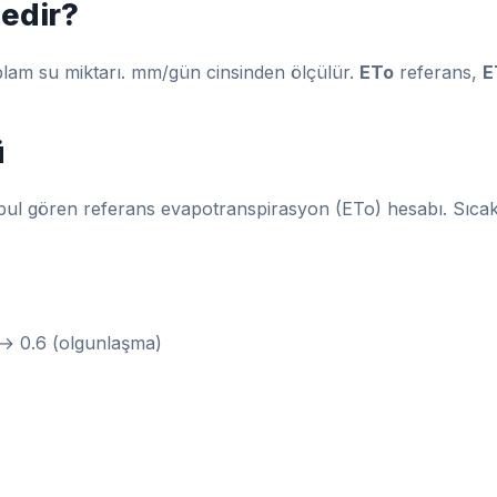
edir?
plam su miktarı. mm/gün cinsinden ölçülür.
ETo
referans,
E
ü
l gören referans evapotranspirasyon (ETo) hesabı. Sıcaklık,
) → 0.6 (olgunlaşma)