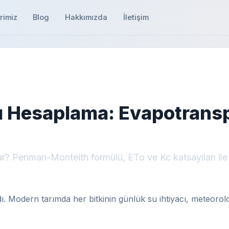
rimiz
Blog
Hakkımızda
İletişim
acı Hesaplama: Evapotransp
r? Penman-Monteith formülü, ETo ve Kc katsayıları ile he
. Modern tarımda her bitkinin günlük su ihtiyacı, meteoroloji