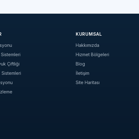
R
KURUMSAL
syonu
Hakkımızda
Sistemleri
Hizmet Bölgeleri
k Çiftliği
Blog
a Sistemleri
İletişim
asyonu
Site Haritası
 İzleme