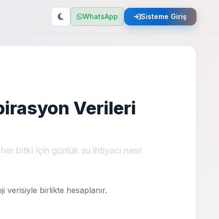
WhatsApp
Sisteme Giriş
irasyon Verileri
r bitki için günlük su ihtiyacı nasıl
 verisiyle birlikte hesaplanır.