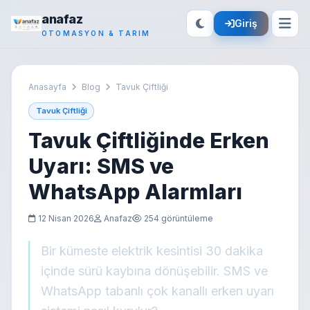
anafaz
Giriş
OTOMASYON & TARIM
Anasayfa
Blog
Tavuk Çiftliği
Tavuk Çiftliği
Tavuk Çiftliğinde Erken
Uyarı: SMS ve
WhatsApp Alarmları
12 Nisan 2026
Anafaz
254 görüntüleme
Bir kümeste elektrik kesintisi 30 dakika
içinde sürü kaybına dönüşebilir. SMS ve
WhatsApp tabanlı çok kanallı erken uyarı