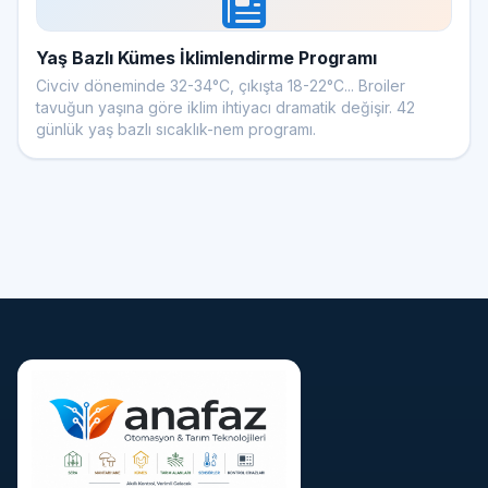
Yaş Bazlı Kümes İklimlendirme Programı
Civciv döneminde 32-34°C, çıkışta 18-22°C... Broiler
tavuğun yaşına göre iklim ihtiyacı dramatik değişir. 42
günlük yaş bazlı sıcaklık-nem programı.